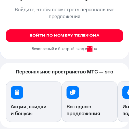
Войдите, чтобы посмотреть персональные
предложения
ВОЙТИ ПО НОМЕРУ ТЕЛЕФОНА
Безопасный и быстрый вход с
Персональное пространство МТС — это
Акции, скидки
Выгодные
Ин
и бонусы
предложения
по