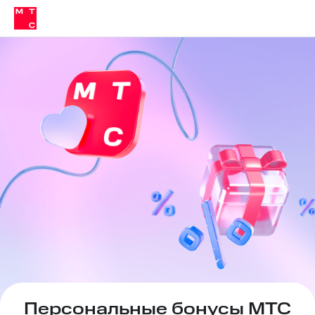
Персональные бонусы МТС